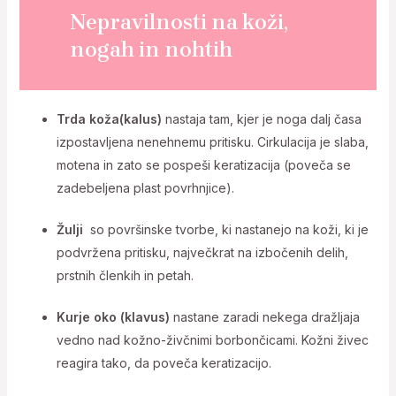
Nepravilnosti na koži,
nogah in nohtih
Trda koža(kalus)
nastaja tam, kjer je noga dalj časa
izpostavljena nenehnemu pritisku. Cirkulacija je slaba,
motena in zato se pospeši keratizacija (poveča se
zadebeljena plast povrhnjice).
Žulji
so površinske tvorbe, ki nastanejo na koži, ki je
podvržena pritisku, največkrat na izbočenih delih,
prstnih členkih in petah.
Kurje oko (klavus)
nastane zaradi nekega dražljaja
vedno nad kožno-živčnimi borbončicami. Kožni živec
reagira tako, da poveča keratizacijo.