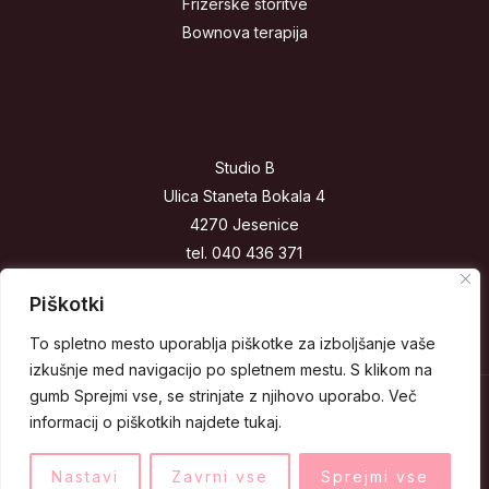
Frizerske storitve
Bownova terapija
Studio B
Ulica Staneta Bokala 4
4270 Jesenice
tel. 040 436 371
studiob@dfb.si
Piškotki
To spletno mesto uporablja piškotke za izboljšanje vaše
izkušnje med navigacijo po spletnem mestu. S klikom na
gumb Sprejmi vse, se strinjate z njihovo uporabo. Več
Copyright © 2026 Studio B.
informacij o piškotkih najdete tukaj.
Nastavi
Zavrni vse
Sprejmi vse