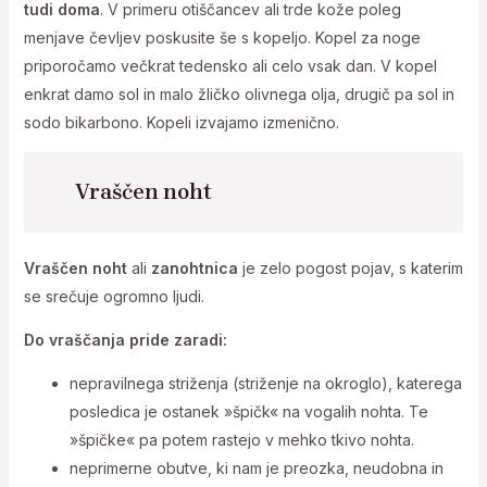
tudi doma
. V primeru otiščancev ali trde kože poleg
menjave čevljev poskusite še s kopeljo. Kopel za noge
priporočamo večkrat tedensko ali celo vsak dan. V kopel
enkrat damo sol in malo žličko olivnega olja, drugič pa sol in
sodo bikarbono. Kopeli izvajamo izmenično.
Vraščen noht
Vraščen noht
ali
zanohtnica
je zelo pogost pojav, s katerim
se srečuje ogromno ljudi.
Do vraščanja pride zaradi:
nepravilnega striženja (striženje na okroglo), katerega
posledica je ostanek »špičk« na vogalih nohta. Te
»špičke« pa potem rastejo v mehko tkivo nohta.
neprimerne obutve, ki nam je preozka, neudobna in