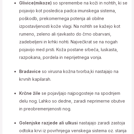
Glivice(mikoze)
so spremembe na koži in nohtih, ki se
pojavijo kot posledica padca imunskega sistema,
poškodb, prekomernega potenja ali obilne
izpostavljenosti kože vlagi. Na nohtih se kažejo kot
rumeno, zeleno ali rjavkasto do črno obarvani,
zadebeljeni in krhki nohti. Največkrat se na nogah
pojavijo med prsti. Koža postane srbeča, luskasta,
razpokana, pordela in neprijetnega vonja.
Bradavice
so virusna kožna tvorba,ki nastajajo na
krvnih kapilarah.
Kr
č
ne
ž
ile
se pojavljajo najpogosteje na spodnjem
delu nog. Lahko so dedne, zaradi neprimerne obutve
in preobremenjenosti nog.
Golenjske razjede ali ulkusi
nastajajo zaradi zastoja
odtoka krvi iz povrhnjega venskega sistema oz. stanja