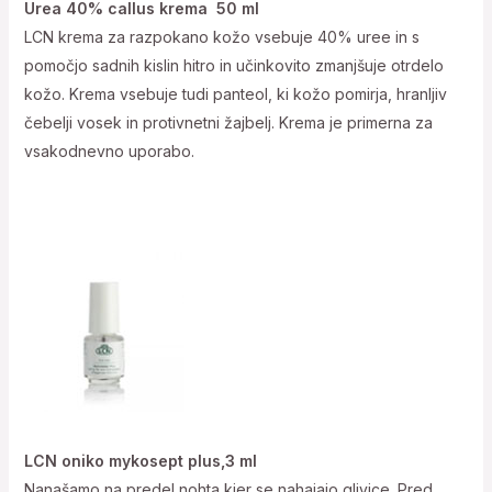
Urea 40% callus krema 50 ml
LCN krema za razpokano kožo vsebuje 40% uree in s
pomočjo sadnih kislin hitro in učinkovito zmanjšuje otrdelo
kožo. Krema vsebuje tudi panteol, ki kožo pomirja, hranljiv
čebelji vosek in protivnetni žajbelj. Krema je primerna za
vsakodnevno uporabo.
LCN oniko mykosept plus,3 ml
Nanašamo na predel nohta kjer se nahajajo glivice. Pred