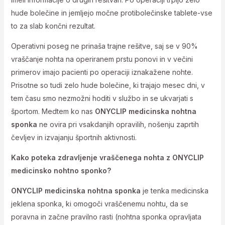
hude bolečine in jemljejo močne protibolečinske tablete-vse
to za slab končni rezultat.
Operativni poseg ne prinaša trajne rešitve, saj se v 90%
vraščanje nohta na operiranem prstu ponovi in v večini
primerov imajo pacienti po operaciji iznakažene nohte.
Prisotne so tudi zelo hude bolečine, ki trajajo mesec dni, v
tem času smo nezmožni hoditi v službo in se ukvarjati s
športom. Medtem ko nas
ONYCLIP medicinska nohtna
sponka
ne ovira pri vsakdanjih opravilih, nošenju zaprtih
čevljev in izvajanju športnih aktivnosti.
Kako poteka zdravljenje vraščenega nohta z ONYCLIP
medicinsko nohtno sponko?
ONYCLIP medicinska nohtna sponka
je tenka medicinska
jeklena sponka, ki omogoči vraščenemu nohtu, da se
poravna in začne pravilno rasti (nohtna sponka opravljata