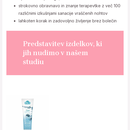
strokovno obravnavo in znanje terapevtke z več 100
različnimi izkušnjami sanacije vraščenih nohtov
lahkoten korak in zadovoljno življenje brez bolečin
Predstavitev izdelkov, ki
jih nudimo v našem
studiu