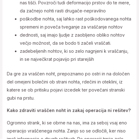
nas tišči. Povzroči tudi deformacijo prstov do te mere,
da začnejo nohti rasti drugače-nepravilno
poškodbe nohta, saj lahko rast poškodovanega nohta
spremeni in poveča tveganje za vraščanje nohtov
dednosti, saj imajo ljudje z zaobljeno obliko nohtov
večjo možnost, da se bodo ti začeli vraščati.
zadebeljenih nohtov, ki so zelo nagnjeni k vraščanju,
in se največkrat pojavijo pri starejših
Da gre za vraščen noht, prepoznamo po ostri in na določen
del omejeni bolečini ob strani nohta, rdečini in oteklini, iz
katere se ob pritisku pojavi izcedek ter povečani stranski
gubi na prstu.
Kako zdraviti vraščen noht in zakaj operacija ni rešitev?
Ogromno strank, ki se obrne na nas, ima za seboj vsaj eno
operacijo vraščenega nohta. Zanjo so se odločili, ker niso
imeli informacije o drugih rešitvah. Po operaciji trpijo zelo