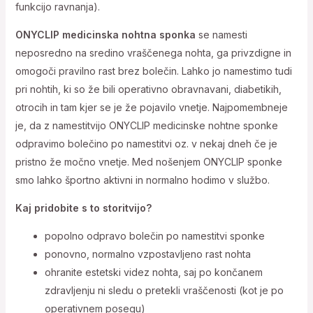
funkcijo ravnanja).
ONYCLIP medicinska nohtna sponka
se namesti
neposredno na sredino vraščenega nohta, ga privzdigne in
omogoči pravilno rast brez bolečin. Lahko jo namestimo tudi
pri nohtih, ki so že bili operativno obravnavani, diabetikih,
otrocih in tam kjer se je že pojavilo vnetje. Najpomembneje
je, da z namestitvijo ONYCLIP medicinske nohtne sponke
odpravimo bolečino po namestitvi oz. v nekaj dneh če je
pristno že močno vnetje. Med nošenjem ONYCLIP sponke
smo lahko športno aktivni in normalno hodimo v službo.
Kaj pridobite s to storitvijo?
popolno odpravo bolečin po namestitvi sponke
ponovno, normalno vzpostavljeno rast nohta
ohranite estetski videz nohta, saj po končanem
zdravljenju ni sledu o pretekli vraščenosti (kot je po
operativnem posegu)