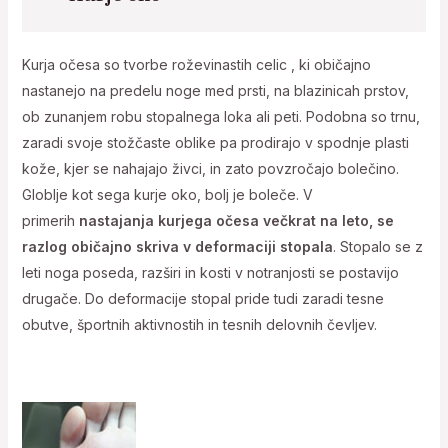
Kurja očesa so tvorbe roževinastih celic , ki običajno
nastanejo na predelu noge med prsti, na blazinicah prstov,
ob zunanjem robu stopalnega loka ali peti. Podobna so trnu,
zaradi svoje stožčaste oblike pa prodirajo v spodnje plasti
kože, kjer se nahajajo živci, in zato povzročajo bolečino.
Globlje kot sega kurje oko, bolj je boleče. V
primerih
nastajanja kurjega očesa večkrat na leto, se
razlog običajno skriva v deformaciji stopala
. Stopalo se z
leti noga poseda, razširi in kosti v notranjosti se postavijo
drugače. Do deformacije stopal pride tudi zaradi tesne
obutve, športnih aktivnostih in tesnih delovnih čevljev.