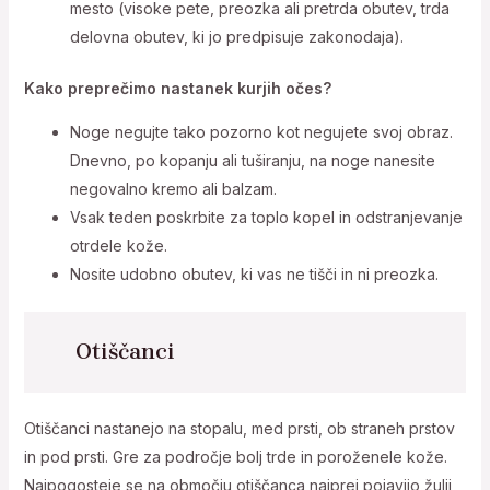
mesto (visoke pete, preozka ali pretrda obutev, trda
delovna obutev, ki jo predpisuje zakonodaja).
Kako preprečimo nastanek kurjih očes?
Noge negujte tako pozorno kot negujete svoj obraz.
Dnevno, po kopanju ali tuširanju, na noge nanesite
negovalno kremo ali balzam.
Vsak teden poskrbite za toplo kopel in odstranjevanje
otrdele kože.
Nosite udobno obutev, ki vas ne tišči in ni preozka.
Otiščanci
Otiščanci nastanejo na stopalu, med prsti, ob straneh prstov
in pod prsti. Gre za področje bolj trde in poroženele kože.
Najpogosteje se na območju otiščanca najprej pojavijo žulji,