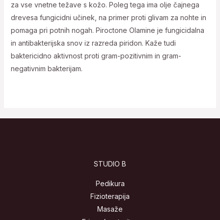
za vse vnetne težave s kožo. Poleg tega ima olje čajnega
drevesa fungicidni učinek, na primer proti glivam za nohte in
pomaga pri potnih nogah. Piroctone Olamine je fungicidalna
in antibakterijska snov iz razreda piridon. Kaže tudi
baktericidno aktivnost proti gram-pozitivnim in gram-
negativnim bakterijam.
STUDIO B
Pedikura
Fizioterapija
Masaže