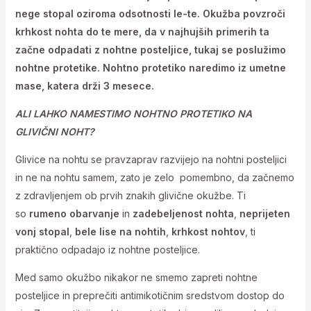
nege stopal oziroma odsotnosti le-te. Okužba povzroči
krhkost nohta do te mere, da v najhujših primerih ta
začne odpadati z nohtne posteljice, tukaj se poslužimo
nohtne protetike. Nohtno protetiko naredimo iz umetne
mase, katera drži 3 mesece.
ALI LAHKO NAMESTIMO NOHTNO PROTETIKO NA
GLIVIČNI NOHT?
Glivice na nohtu se pravzaprav razvijejo na nohtni posteljici
in ne na nohtu samem, zato je zelo pomembno, da začnemo
z zdravljenjem ob prvih znakih glivične okužbe. Ti
so
rumeno obarvanje
in
zadebeljenost nohta
,
neprijeten
vonj stopal
,
bele lise na nohtih
,
krhkost nohtov
, ti
praktično odpadajo iz nohtne posteljice.
Med samo okužbo nikakor ne smemo zapreti nohtne
posteljice in preprečiti antimikotičnim sredstvom dostop do