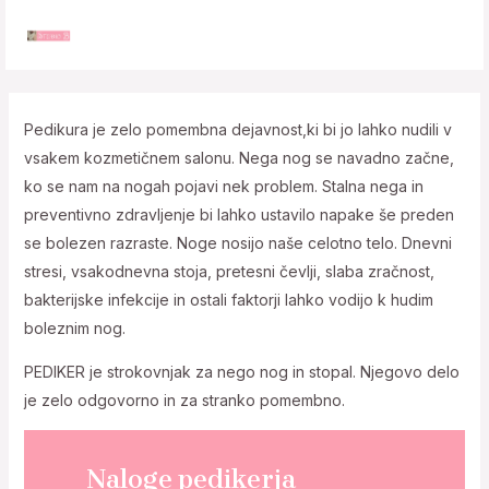
Skip
to
MAI
content
MEN
Pedikura je zelo pomembna dejavnost,ki bi jo lahko nudili v
vsakem kozmetičnem salonu. Nega nog se navadno začne,
ko se nam na nogah pojavi nek problem. Stalna nega in
preventivno zdravljenje bi lahko ustavilo napake še preden
se bolezen razraste. Noge nosijo naše celotno telo. Dnevni
stresi, vsakodnevna stoja, pretesni čevlji, slaba zračnost,
bakterijske infekcije in ostali faktorji lahko vodijo k hudim
boleznim nog.
PEDIKER je strokovnjak za nego nog in stopal. Njegovo delo
je zelo odgovorno in za stranko pomembno.
Naloge pedikerja