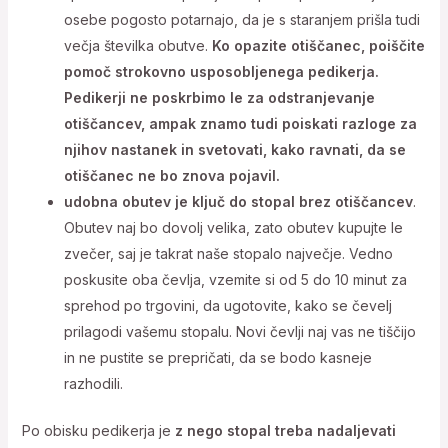
osebe pogosto potarnajo, da je s staranjem prišla tudi
večja številka obutve.
Ko opazite otiščanec, poiščite
pomoč strokovno usposobljenega pedikerja.
Pedikerji ne poskrbimo le za odstranjevanje
otiščancev, ampak znamo tudi poiskati razloge za
njihov nastanek in svetovati, kako ravnati, da se
otiščanec ne bo znova pojavil.
udobna obutev je ključ do stopal brez otiščancev
.
Obutev naj bo dovolj velika, zato obutev kupujte le
zvečer, saj je takrat naše stopalo največje. Vedno
poskusite oba čevlja, vzemite si od 5 do 10 minut za
sprehod po trgovini, da ugotovite, kako se čevelj
prilagodi vašemu stopalu. Novi čevlji naj vas ne tiščijo
in ne pustite se prepričati, da se bodo kasneje
razhodili.
Po obisku pedikerja je
z nego stopal treba nadaljevati