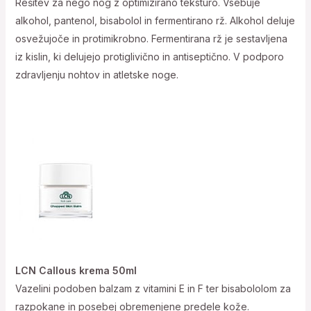
Rešitev za nego nog z optimizirano teksturo. Vsebuje
alkohol, pantenol, bisabolol in fermentirano rž. Alkohol deluje
osvežujoče in protimikrobno. Fermentirana rž je sestavljena
iz kislin, ki delujejo protiglivično in antiseptično. V podporo
zdravljenju nohtov in atletske noge.
LCN Callous krema 50ml
Vazelini podoben balzam z vitamini E in F ter bisabololom za
razpokane in posebej obremenjene predele kože.