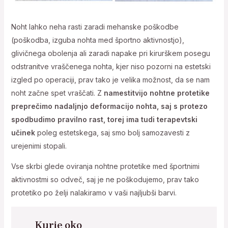
Noht lahko neha rasti zaradi mehanske poškodbe
(poškodba, izguba nohta med športno aktivnostjo),
glivičnega obolenja ali zaradi napake pri kirurškem posegu
odstranitve vraščenega nohta, kjer niso pozorni na estetski
izgled po operaciji, prav tako je velika možnost, da se nam
noht začne spet vraščati. Z
namestitvijo nohtne protetike
preprečimo nadaljnjo deformacijo nohta, saj s protezo
spodbudimo pravilno rast, torej ima tudi terapevtski
učinek
poleg estetskega, saj smo bolj samozavesti z
urejenimi stopali.
Vse skrbi glede oviranja nohtne protetike med športnimi
aktivnostmi so odveč, saj je ne poškodujemo, prav tako
protetiko po želji nalakiramo v vaši najljubši barvi.
K
urje oko