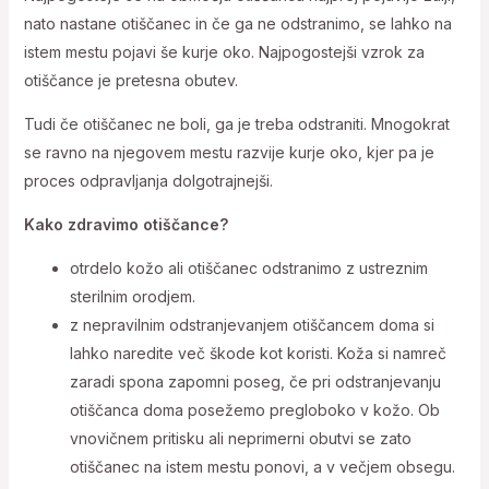
nato nastane otiščanec in če ga ne odstranimo, se lahko na
istem mestu pojavi še kurje oko. Najpogostejši vzrok za
otiščance je pretesna obutev.
Tudi če otiščanec ne boli, ga je treba odstraniti. Mnogokrat
se ravno na njegovem mestu razvije kurje oko, kjer pa je
proces odpravljanja dolgotrajnejši.
Kako zdravimo otiščance?
otrdelo kožo ali otiščanec odstranimo z ustreznim
sterilnim orodjem.
z nepravilnim odstranjevanjem otiščancem doma si
lahko naredite več škode kot koristi. Koža si namreč
zaradi spona zapomni poseg, če pri odstranjevanju
otiščanca doma posežemo pregloboko v kožo. Ob
vnovičnem pritisku ali neprimerni obutvi se zato
otiščanec na istem mestu ponovi, a v večjem obsegu.