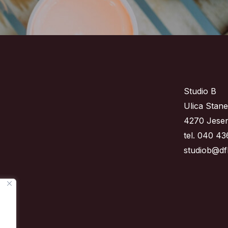
Studio B
Ulica Stane
4270 Jesen
tel. 040 43
studiob@dfb