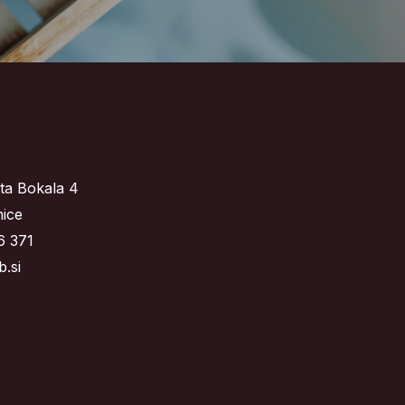
ta Bokala 4
ice
6 371
.si