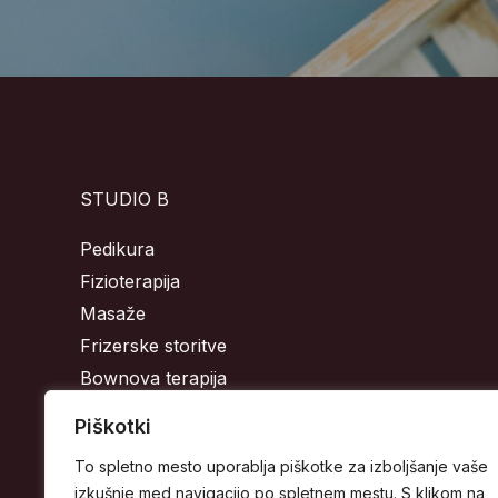
STUDIO B
Pedikura
Fizioterapija
Masaže
Frizerske storitve
Bownova terapija
Piškotki
To spletno mesto uporablja piškotke za izboljšanje vaše
izkušnje med navigacijo po spletnem mestu. S klikom na