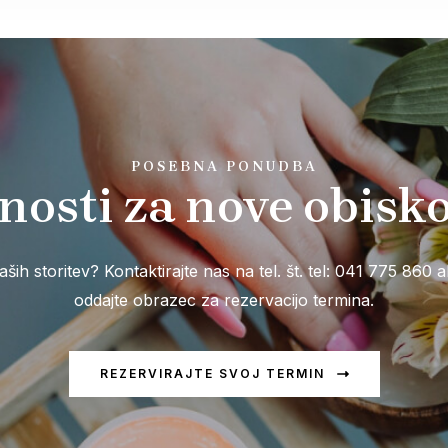
POSEBNA PONUDBA
osti za nove obisk
 naših storitev? Kontaktirajte nas na tel. št. tel: 041 775 860 a
oddajte obrazec za rezervacijo termina.
REZERVIRAJTE SVOJ TERMIN