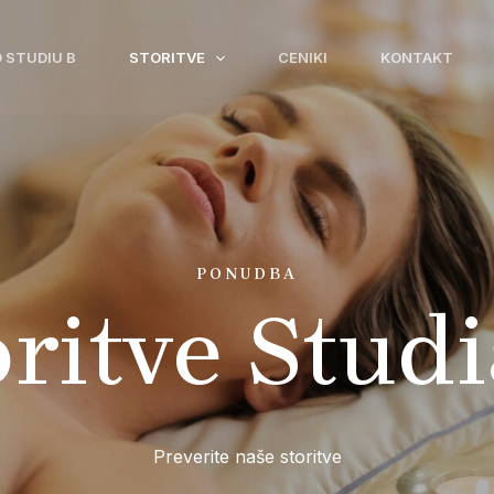
 STUDIU B
STORITVE
CENIKI
KONTAKT
PONUDBA
oritve Studi
Preverite naše storitve